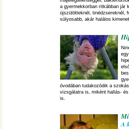
májelégtelenséggel, baktériumok á
a gyermekkorban ritkábban jár
újszülötteknél, tinédzsereknél, 
súlyosabb, akár halálos kimenete
Hi
Nin
egy
hip
els
bes
gye
óvodában tudakozódik a szokása
vizsgálatra is, miként hallás- é
is.
Mi
A k