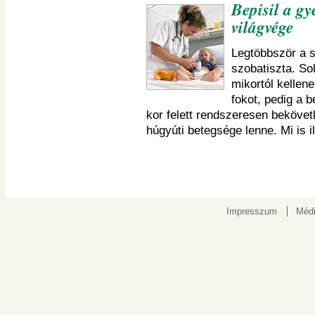
Bepisil a gy
világvége
Legtöbbször a 
szobatiszta. So
mikortól kellene
fokot, pedig a 
kor felett rendszeresen beköve
húgyúti betegsége lenne. Mi is 
Impresszum
Médi
Kapcsolat: