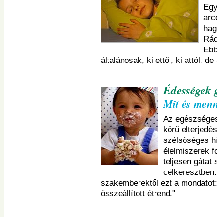
Egy
arc
hag
Rád
Ebb
általánosak, ki ettől, ki attól, de
Édességek
Mit és menn
Az egészséges
körű elterjed
szélsőséges h
élelmiszerek 
teljesen gátat
célkeresztben.
szakemberektől ezt a mondatot: 
összeállított étrend."