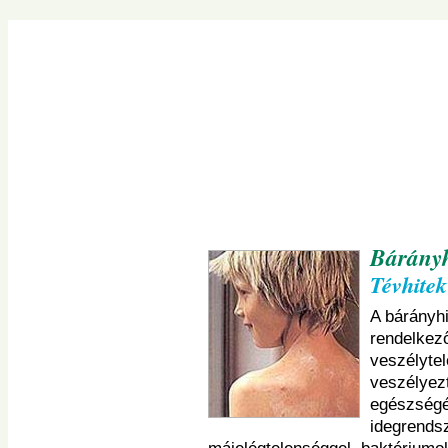
Navigációs
menü
átugrása
Bárány
Tévhitek
A bárányh
rendelkez
veszélyte
veszélyez
egészségé
idegrendsz