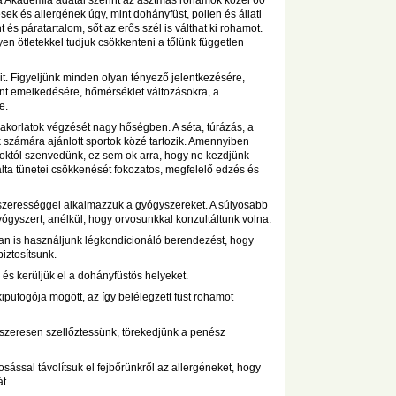
a Akadémia adatai szerint az asztmás rohamok közel 60
k és allergének úgy, mint dohányfüst, pollen és állati
és páratartalom, sőt az erős szél is válthat ki rohamot.
n ötletekkel tudjuk csökkenteni a tőlünk független
t. Figyeljünk minden olyan tényező jelentkezésére,
nt emelkedésére, hőmérséklet változásokra, a
e.
akorlatok végzését nagy hőségben. A séta, túrázás, a
 számára ajánlott sportok közé tartozik. Amennyiben
któl szenvedünk, ez sem ok arra, hogy ne kezdjünk
lta tünetei csökkenését fokozatos, megfelelő edzés és
dszerességgel alkalmazzuk a gyógyszereket. A súlyosabb
ógyszert, anélkül, hogy orvosunkkal konzultáltunk volna.
an is használjunk légkondicionáló berendezést, hogy
iztosítsunk.
 és kerüljük el a dohányfüstös helyeket.
kipufogója mögött, az így belélegzett füst rohamot
szeresen szellőztessünk, törekedjünk a penész
ssal távolítsuk el fejbőrünkről az allergéneket, hogy
t.