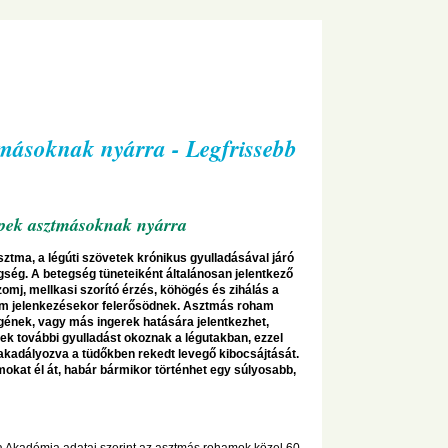
másoknak nyárra - Legfrissebb
pek asztmásoknak nyárra
sztma, a légúti szövetek krónikus gyulladásával járó
gség. A betegség tüneteiként általánosan jelentkező
zomj, mellkasi szorító érzés, köhögés és zihálás a
m jelenkezésekor felerősödnek. Asztmás roham
rgének, vagy más ingerek hatására jelentkezhet,
ek további gyulladást okoznak a légutakban, ezzel
kadályozva a tüdőkben rekedt levegő kibocsájtását.
kat él át, habár bármikor történhet egy súlyosabb,