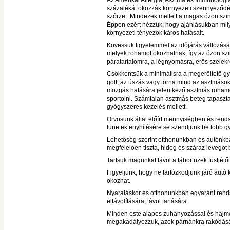
Az Amerikai Allergia, Asztma és Immunológi
százalékát okozzák környezeti szennyeződése
szőrzet. Mindezek mellett a magas ózon szint 
Éppen ezért nézzük, hogy ajánlásukban milye
környezeti tényezők káros hatásait.
Kövessük figyelemmel az időjárás változásai
melyek rohamot okozhatnak, így az ózon szi
páratartalomra, a légnyomásra, erős szelekr
Csökkentsük a minimálisra a megerőltető gy
golf, az úszás vagy torna mind az asztmások
mozgás hatására jelentkező asztmás rohamo
sportolni. Számtalan asztmás beteg tapaszta
gyógyszeres kezelés mellett.
Orvosunk által előírt mennyiségben és ren
tünetek enyhítésére se szendjünk be több gy
Lehetőség szerint otthonunkban és autónkb
megfelelően tiszta, hideg és száraz levegőt b
Tartsuk magunkat távol a tábortüzek füstjétől
Figyeljünk, hogy ne tartózkodjunk járó autó 
okozhat.
Nyaraláskor és otthonunkban egyaránt rend
eltávolítására, távol tartására.
Minden este alapos zuhanyozással és hajmosá
megakadályozzuk, azok párnánkra rakódásá