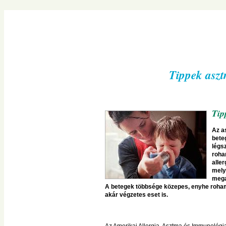
Navigációs
menü
átugrása
Tippek aszt
Tip
Az a
bete
légs
roha
alle
mely
mega
A betegek többsége közepes, enyhe rohamo
akár végzetes eset is.