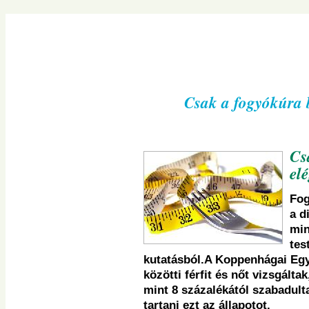
Navigációs
menü
átugrása
Csak a fogyókúra b
Cs
el
Fog
a d
min
tes
kutatásból.A Koppenhágai Egy
közötti férfit és nőt vizsgált
mint 8 százalékától szabadult
tartani ezt az állapotot.