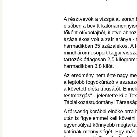
A résztvevők a vizsgálat során 
elsőben a bevitt kalóriamennyis
főként olívaolajból, illetve ahh
százalékos volt a zsír aránya - 
harmadikban 35 százalékos. A f
mindhárom csoport tagjai vissza
tartozók átlagosan 2,5 kilogram
harmadikban 3,8 kilót.
Az eredmény nem érte nagy megl
a legtöbb fogyókúrázó visszaszed
a követett diéta típusától. Enn
testmozgás" - jelentette ki a T
Táplálkozástudományi Társaság
A társaság korábbi elnöke arra h
után is figyelemmel kell követn
egyensúlyát könnyebb megtartani
kalóriák mennyiségét. Egy másik