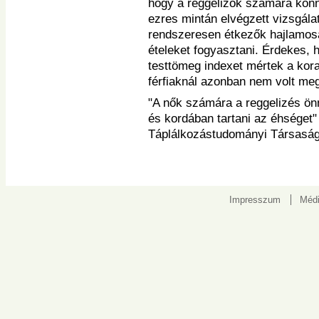
hogy a reggelizők számára könn
ezres mintán elvégzett vizsgálat
rendszeresen étkezők hajlamos
ételeket fogyasztani. Érdekes, 
testtömeg indexet mértek a kor
férfiaknál azonban nem volt me
"A nők számára a reggelizés önm
és kordában tartani az éhséget
Táplálkozástudományi Társaság
Impresszum
Médi
Kapcsolat: