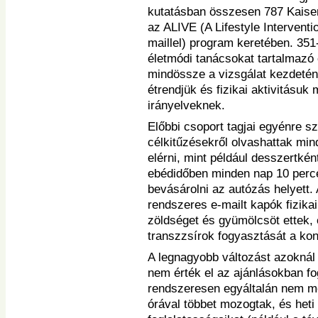
kutatásban összesen 787 Kaiser
az ALIVE (A Lifestyle Intervent
maillel) program keretében. 351
életmódi tanácsokat tartalmazó e
mindössze a vizsgálat kezdetén 
étrendjük és fizikai aktivitásuk
irányelveknek.
Előbbi csoport tagjai egyénre sz
célkitűzésekről olvashattak min
elérni, mint például desszertké
ebédidőben minden nap 10 perc
bevásárolni az autózás helyett.
rendszeres e-mailt kapók fizika
zöldséget és gyümölcsöt ettek, é
transzzsírok fogyasztását a kon
A legnagyobb változást azoknál 
nem érték el az ajánlásokban fo
rendszeresen egyáltalán nem m
órával többet mozogtak, és heti