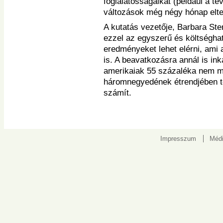
foglalatosságaikat (például a té
változások még négy hónap eltelt
A kutatás vezetője, Barbara Ster
ezzel az egyszerű és költségha
eredményeket lehet elérni, ami 
is. A beavatkozásra annál is in
amerikaiak 55 százaléka nem m
háromnegyedének étrendjében tö
számít.
Impresszum
Médi
Kapcsolat: