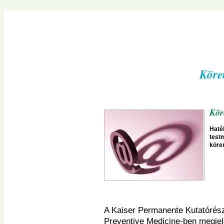
Navigációs
menü
átugrása
Körem
Köre
Haték
test
körem
A Kaiser Permanente Kutatórész
Preventive Medicine-ben megjel