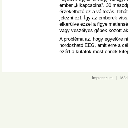
ember „kikapcsolna”. 30 másodp
érzékelhető ez a változás, tehát
jelezni ezt. Így az emberek vi
elkerülve ezzel a figyelmetlens
vagy veszélyes gépek között aká
A probléma az, hogy egyelőre n
hordozható EEG, amit erre a cé
ezért a kutatók most ennek kife
Impresszum
Médi
Kapcsolat: