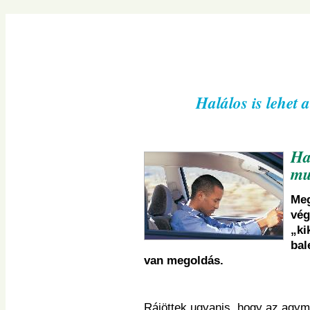
Navigációs
menü
átugrása
Halálos is lehet
Ha
mu
Meg
vég
„ki
bal
van megoldás.
Rájöttek ugyanis, hogy az agym