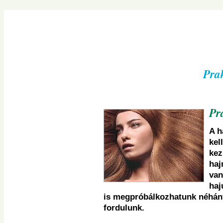
Navigációs
menü
átugrása
Prak
Pr
A h
kel
kez
haj
van
haj
is megpróbálkozhatunk néhány
fordulunk.